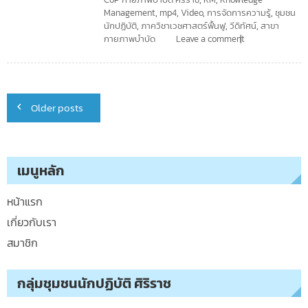
Management
,
mp4
,
Video
,
การจัดการความรู้
,
ชุมชน
นักปฏิบัติ
,
ภาควิชาเวชศาสตร์ฟื้นฟู
,
วีดิทัศน์
,
สาขา
กายภาพบำบัด
Leave a comment
Posts
Older posts
navigation
เมนูหลัก
หน้าแรก
เกี่ยวกับเรา
สมาชิก
กลุ่มชุมชนนักปฏิบัติ ศิริราช