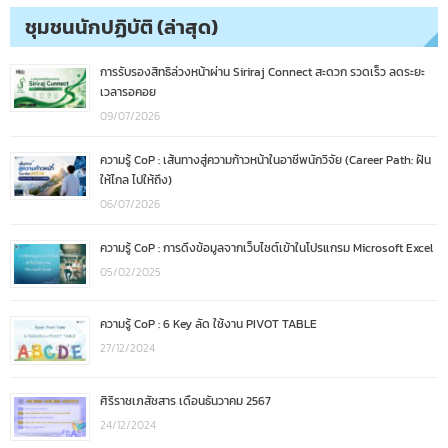
ชุมชนนักปฏิบัติ (ล่าสุด)
การรับรองสิทธิล่วงหน้าผ่าน Siriraj Connect สะดวก รวดเร็ว ลดระยะ
เวลารอคอย
09/07/2026
ความรู้ CoP : เส้นทางสู่ความก้าวหน้าในอาชีพนักวิจัย (Career Path: ฝัน
ให้ไกล ไปให้ถึง)
06/07/2026
ความรู้ CoP : การดึงข้อมูลจากเว็บไซต์เข้าในโปรแกรม Microsoft Excel
05/02/2025
ความรู้ CoP : 6 Key ลัด ใช้งาน PIVOT TABLE
27/12/2024
ศิริราชเภสัชสาร เดือนธันวาคม 2567
24/12/2024