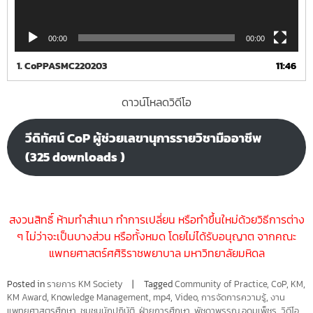
00:00
00:00
1.
CoPPASMC220203
11:46
ดาวน์โหลดวิดีโอ
วีดิทัศน์ CoP ผู้ช่วยเลขานุการรายวิชามืออาชีพ
(325 downloads )
สงวนสิทธิ์ ห้ามทำสำ
เนา ทำการเปลี่ยน หรือทำขึ้นใหม่ด้วยวิธีการต่าง
ๆ ไม่ว่าจะเป็นบางส่วน หรือทั้งหมด โดยไม่ได้รับอนุญาต จากคณะ
แพทยศาสตร์ศศิริราชพยาบาล มหาวิทยาลัยมหิดล
Posted in
รายการ KM Society
Tagged
Community of Practice
,
CoP
,
KM
,
KM Award
,
Knowledge Management
,
mp4
,
Video
,
การจัดการความรู้
,
งาน
แพทยศาสตรศึกษา
,
ชุมชนนักปฏิบัติ
,
ฝ่ายการศึกษา
,
พัชดาพรรณ อุดมเพ็ชร
,
วิดีโอ