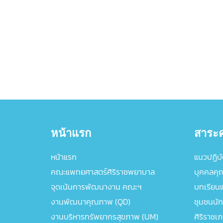
หน้าแรก
สาระค
หน้าแรก
แนวปฏิบัต
คณะแพทยศาสตร์ศิริราชพยาบาล
บุคคลคุ
จุดเน้นการพัฒนางาน คณะฯ
บทเรียนแล
งานพัฒนาคุณภาพ (QD)
ชุมชนนัก
งานบริหารทรัพยากรสุขภาพ (UM)
ศิริราชเ