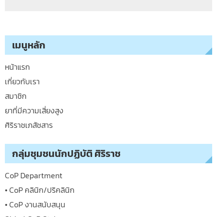
เมนูหลัก
หน้าแรก
เกี่ยวกับเรา
สมาชิก
ยาที่มีความเสี่ยงสูง
ศิริราชเภสัชสาร
กลุ่มชุมชนนักปฏิบัติ ศิริราช
CoP Department
• CoP คลินิก/ปริคลินิก
• CoP งานสนับสนุน