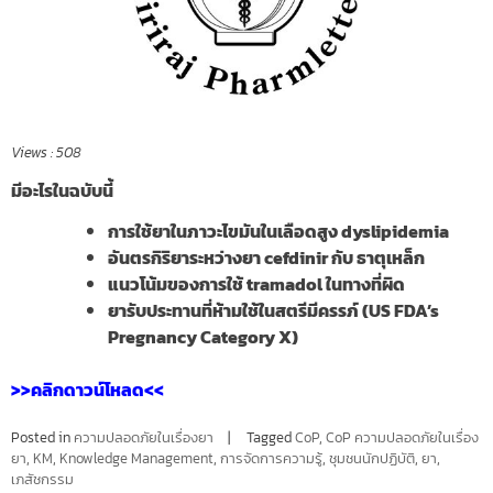
Views :
508
มีอะไรในฉบับนี้
การใช้ยาในภาวะไขมันในเลือดสูง dyslipidemia
อันตรกิริยาระหว่างยา cefdinir กับ ธาตุเหล็ก
แนวโน้มของการใช้ tramadol ในทางที่ผิด
ยารับประทานที่ห้ามใช้ในสตรีมีครรภ์ (US FDA’s
Pregnancy Category X)
>>คลิกดาวน์โหลด<<
Posted in
ความปลอดภัยในเรื่องยา
Tagged
CoP
,
CoP ความปลอดภัยในเรื่อง
ยา
,
KM
,
Knowledge Management
,
การจัดการความรู้
,
ชุมชนนักปฏิบัติ
,
ยา
,
เภสัชกรรม