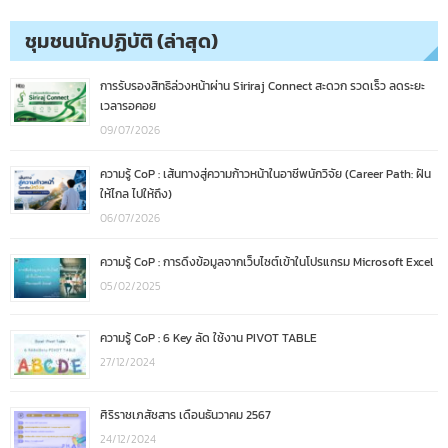
ชุมชนนักปฏิบัติ (ล่าสุด)
การรับรองสิทธิล่วงหน้าผ่าน Siriraj Connect สะดวก รวดเร็ว ลดระยะ
เวลารอคอย
09/07/2026
ความรู้ CoP : เส้นทางสู่ความก้าวหน้าในอาชีพนักวิจัย (Career Path: ฝัน
ให้ไกล ไปให้ถึง)
06/07/2026
ความรู้ CoP : การดึงข้อมูลจากเว็บไซต์เข้าในโปรแกรม Microsoft Excel
05/02/2025
ความรู้ CoP : 6 Key ลัด ใช้งาน PIVOT TABLE
27/12/2024
ศิริราชเภสัชสาร เดือนธันวาคม 2567
24/12/2024