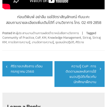
ก่อนตีพิมพ์ อย่าลืม ขอใช้ตราสัญลักษณ์ กันนะคะ
สอบถามรายละเอียดเพิ่มเติมได้ที่ งานวิชาการ โทร. 02 419 2858
Posted in
ผู้ประสานงานด้านการผลิตตำราหนังสือทางวิชาการ
Tagged
Community of Practice
,
CoP
,
KM
,
Knowledge Management
,
Siriraj
,
Siriraj
KM
,
การจัดการความรู้
,
งานจัดการความรู้
,
ชุมชนนักปฏิบัติ
,
ศิริราช
Post
ศิริราชเภสัชสาร เดือน
ความรู้ CoP : การ
navigation
กรกฎาคม 2568
ติดตามผลหลังการใช้
แนวปฏิบัติเกี่ยวกับ
นักศึกษาฝึกงาน
Leave a Reply