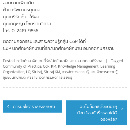
สอบถามเพิ่มเติม
ฝ่ายทรัพยากรบุคคล
คุณบริรักษ์ นาให้ผล
คุณกฤชญา โชครัตนวิศาล
โทร. 0-2419-9856
ติดตามกิจกรรมและสาระความรู้กลุ่ม CoP ได้ที่
CoP นักศึกษาฝึกงานที่รัก/นักศึกษาฝึกงาน อนาคตคนศิริราช
Posted in
นักศึกษาฝึกงานที่รัก/นักศึกษาฝึกงาน อนาคตคนศิริราช
Tagged
Community of Practice
,
CoP
,
KM
,
Knowledge Management
,
Learning
Organization
,
LO
,
Siriraj
,
Siriraj KM
,
การจัดการความรู้
,
งานจัดการความรู้
,
ชุมชนนักปฏิบัติ
,
ศิริราช
,
องค์กรแห่งการเรียนรู้
Post
การขอใช้ตราสัญลักษณ์
ฉีดโบท็อกซ์ตั้งแต่อายุ
navigation
น้อย ป้องกันริ้วรอยได้ดี
จริงหรือ?