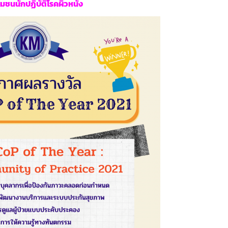
มชนนักปฏิบัติโรคผิวหนัง