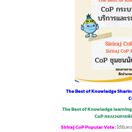
The Best of Knowledge Shari
C
The Best of Knowledge learnin
CoP กระบวนการพั
Siriraj CoP Popular Vote
:
ได้รับค