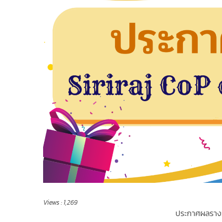
Views :
1,269
ประกาศผลรางวั