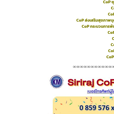
CoP ชุ
C
Co
CoP ส่งเสริมสุขภาพบ
CoP กระบวนการพั
CoP
C
C
CoP
CoP
∞
∞
∞
∞∞∞∞∞∞
∞
∞