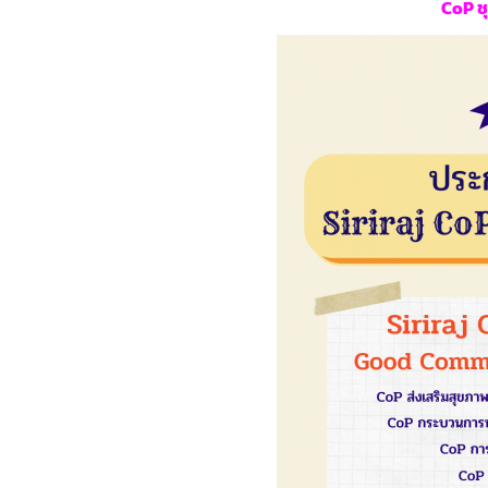
CoP ชุ