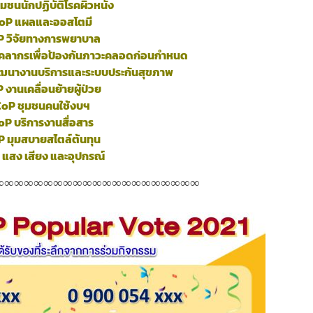
มชนนักปฏิบัติโรคผิวหนัง
oP แผลและออสโตมี
P วิจัยทางการพยาบาล
ุคลากรเพื่อป้องกันภาวะคลอดก่อนกำหนด
ฒนางานบริการและระบบประกันสุขภาพ
 งานเคลื่อนย้ายผู้ป่วย
oP ชุมชนคนใช้งบฯ
oP บริการงานสื่อสาร
 มุมสบายสไตล์ต้นทุน
 แสง เสียง และอุปกรณ์
∞
∞
∞
∞
∞∞∞∞∞∞∞∞∞∞∞∞∞∞∞∞∞