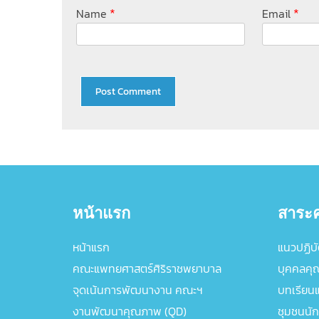
*
*
Name
Email
หน้าแรก
สาระค
หน้าแรก
แนวปฏิบัต
คณะแพทยศาสตร์ศิริราชพยาบาล
บุคคลคุ
จุดเน้นการพัฒนางาน คณะฯ
บทเรียนแล
งานพัฒนาคุณภาพ (QD)
ชุมชนนัก