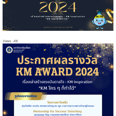
Views :
416