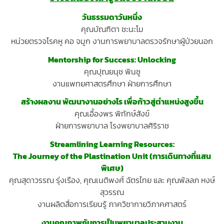
วันธรรมดาวันหนึ่ง
คุณบัณฑิตา ชะนะโม
หน่วยตรวจโรคหู คอ จมูก งานการพยาบาลตรวจรักษาผู้ป่วยนอก
Mentorship for Success: Unlocking
คุณปุณยนุช พินชู
งานแพทยศาสตรศึกษา ฝ่ายการศึกษา
สร้างผลงาน พัฒนางานอย่างไร เพื่อก้าวสู่ตำแหน่งสูงขึ้น
คุณเอื้องพร พิทักษ์สังข์
ฝ่ายการพยาบาล โรงพยาบาลศิริราช
Streamlining Learning Resources:
The Journey of the Plastination Unit (การเดินทางที่แสน
พิเศษ)
คุณสุดาวรรณ รุ่งเรือง, คุณเนติพงศ์ ฉัตรไทย และ คุณพัลลภ หงษ์
สุวรรณ
งานผลิตสื่อการเรียนรู้ ภาควิชากายวิภาคศาสตร์
งานคุณภาพกับการเป็นพยาบาลประสานงาน