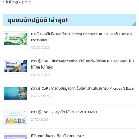
• Infographic
ชุมชนนักปฏิบัติ (ล่าสุด)
การรับรองสิทธิล่วงหน้าผ่าน Siriraj Connect สะดวก รวดเร็ว ลดระยะ
เวลารอคอย
09/07/2026
ความรู้ CoP : เส้นทางสู่ความก้าวหน้าในอาชีพนักวิจัย (Career Path: ฝัน
ให้ไกล ไปให้ถึง)
06/07/2026
ความรู้ CoP : การดึงข้อมูลจากเว็บไซต์เข้าในโปรแกรม Microsoft Excel
05/02/2025
ความรู้ CoP : 6 Key ลัด ใช้งาน PIVOT TABLE
27/12/2024
ศิริราชเภสัชสาร เดือนธันวาคม 2567