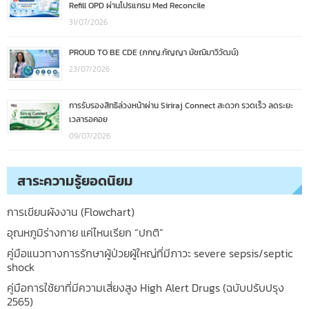
Refill OPD ผ่านโปรแกรม Med Reconcile
31/07/2026
PROUD TO BE CDE (ภกญ.กัญญา มัชฌิมาวิวัฒน์)
23/07/2026
การรับรองสิทธิล่วงหน้าผ่าน Siriraj Connect สะดวก รวดเร็ว ลดระยะ
เวลารอคอย
09/07/2026
สาระความรู้ยอดนิยม
การเขียนผังงาน (Flowchart)
อุณหภูมิร่างกาย แค่ไหนเรียก “ปกติ”
คู่มือแนวทางการรักษาผู้ป่วยผู้ใหญ่ที่มีภาวะ severe sepsis/septic
shock
คู่มือการใช้ยาที่มีความเสี่ยงสูง High Alert Drugs (ฉบับปรับปรุง
2565)