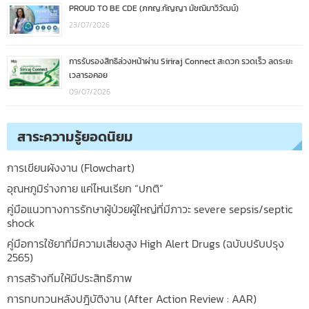
PROUD TO BE CDE (ภกญ.กัญญา มัชฌิมาวิวัฒน์)
23/07/2026
การรับรองสิทธิล่วงหน้าผ่าน Siriraj Connect สะดวก รวดเร็ว ลดระยะ
เวลารอคอย
09/07/2026
สาระความรู้ยอดนิยม
การเขียนผังงาน (Flowchart)
อุณหภูมิร่างกาย แค่ไหนเรียก “ปกติ”
คู่มือแนวทางการรักษาผู้ป่วยผู้ใหญ่ที่มีภาวะ severe sepsis/septic
shock
คู่มือการใช้ยาที่มีความเสี่ยงสูง High Alert Drugs (ฉบับปรับปรุง
2565)
การสร้างทีมให้มีประสิทธิภาพ
การทบทวนหลังปฎิบัติงาน (After Action Review : AAR)