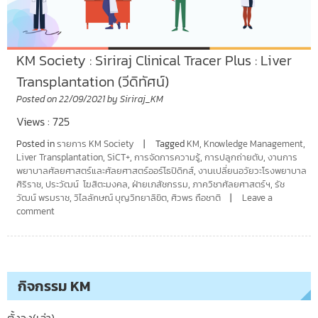
KM Society : Siriraj Clinical Tracer Plus : Liver
Transplantation (วีดิทัศน์)
Posted on
22/09/2021
by
Siriraj_KM
Views : 725
Posted in
รายการ KM Society
Tagged
KM
,
Knowledge Management
,
Liver Transplantation
,
SiCT+
,
การจัดการความรู้
,
การปลูกถ่ายตับ
,
งานการ
พยาบาลศัลยศาสตร์และศัลยศาสตร์ออร์โธปิดิกส์
,
งานเปลี่ยนอวัยวะโรงพยาบาล
ศิริราช
,
ประวัฒน์ โฆสิตะมงคล
,
ฝ่ายเภสัชกรรม
,
ภาควิชาศัลยศาสตร์ฯ
,
รัช
วัฒน์ พรมราช
,
วิไลลักษณ์ บุญวิทยาลิขิต
,
ศิวพร ถือชาติ
Leave a
comment
กิจกรรม KM
ตั้งวง(เล่า)