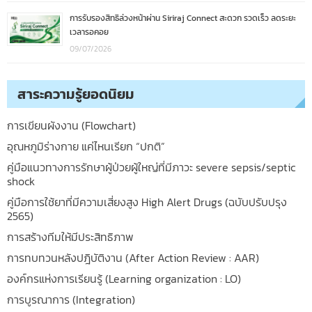
การรับรองสิทธิล่วงหน้าผ่าน Siriraj Connect สะดวก รวดเร็ว ลดระยะ
เวลารอคอย
09/07/2026
สาระความรู้ยอดนิยม
การเขียนผังงาน (Flowchart)
อุณหภูมิร่างกาย แค่ไหนเรียก “ปกติ”
คู่มือแนวทางการรักษาผู้ป่วยผู้ใหญ่ที่มีภาวะ severe sepsis/septic
shock
คู่มือการใช้ยาที่มีความเสี่ยงสูง High Alert Drugs (ฉบับปรับปรุง
2565)
การสร้างทีมให้มีประสิทธิภาพ
การทบทวนหลังปฎิบัติงาน (After Action Review : AAR)
องค์กรแห่งการเรียนรู้ (Learning organization : LO)
การบูรณาการ (Integration)