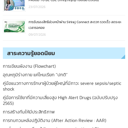
PROUD TO BE CDE (ภกญ.กัญญา มัชฌิมาวิวัฒน์)
23/07/2026
การรับรองสิทธิล่วงหน้าผ่าน Siriraj Connect สะดวก รวดเร็ว ลดระยะ
เวลารอคอย
09/07/2026
สาระความรู้ยอดนิยม
การเขียนผังงาน (Flowchart)
อุณหภูมิร่างกาย แค่ไหนเรียก “ปกติ”
คู่มือแนวทางการรักษาผู้ป่วยผู้ใหญ่ที่มีภาวะ severe sepsis/septic
shock
คู่มือการใช้ยาที่มีความเสี่ยงสูง High Alert Drugs (ฉบับปรับปรุง
2565)
การสร้างทีมให้มีประสิทธิภาพ
การทบทวนหลังปฎิบัติงาน (After Action Review : AAR)