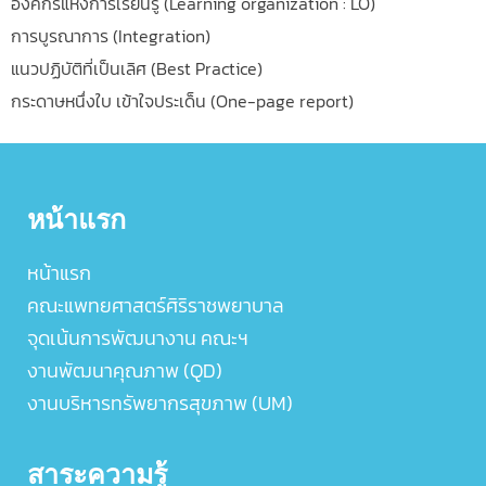
องค์กรแห่งการเรียนรู้ (Learning organization : LO)
การบูรณาการ (Integration)
แนวปฏิบัติที่เป็นเลิศ (Best Practice)
กระดาษหนึ่งใบ เข้าใจประเด็น (One-page report)
หน้าแรก
หน้าแรก
คณะแพทยศาสตร์ศิริราชพยาบาล
จุดเน้นการพัฒนางาน คณะฯ
งานพัฒนาคุณภาพ (QD)
งานบริหารทรัพยากรสุขภาพ (UM)
สาระความรู้