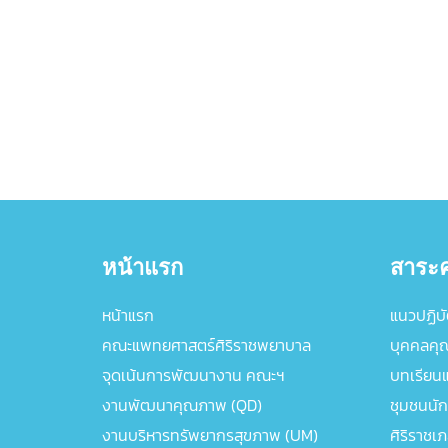
หน้าแรก
สาระค
หน้าแรก
แนวปฏิบัต
คณะแพทยศาสตร์ศิริราชพยาบาล
บุคคลคุ
จุดเน้นการพัฒนางาน คณะฯ
บทเรียนแล
งานพัฒนาคุณภาพ (QD)
ชุมชนนัก
งานบริหารทรัพยากรสุขภาพ (UM)
ศิริราชเ