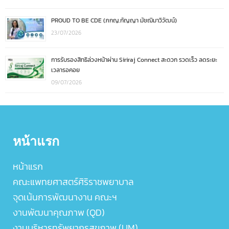
PROUD TO BE CDE (ภกญ.กัญญา มัชฌิมาวิวัฒน์)
23/07/2026
การรับรองสิทธิล่วงหน้าผ่าน Siriraj Connect สะดวก รวดเร็ว ลดระยะ
เวลารอคอย
09/07/2026
หน้าแรก
หน้าแรก
คณะแพทยศาสตร์ศิริราชพยาบาล
จุดเน้นการพัฒนางาน คณะฯ
งานพัฒนาคุณภาพ (QD)
งานบริหารทรัพยากรสุขภาพ (UM)