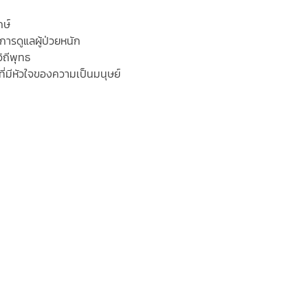
กษ์
บการดูแลผู้ป่วยหนัก
วิถีพุทธ
ที่มีหัวใจของความเป็นมนุษย์