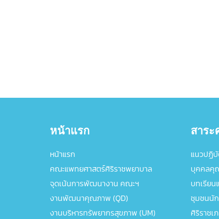
หน้าแรก
สาระค
หน้าแรก
แนวปฏิบัต
คณะแพทยศาสตร์ศิริราชพยาบาล
บุคคลคุ
จุดเน้นการพัฒนางาน คณะฯ
บทเรียนแล
งานพัฒนาคุณภาพ (QD)
ชุมชนนัก
งานบริหารทรัพยากรสุขภาพ (UM)
ศิริราชเ