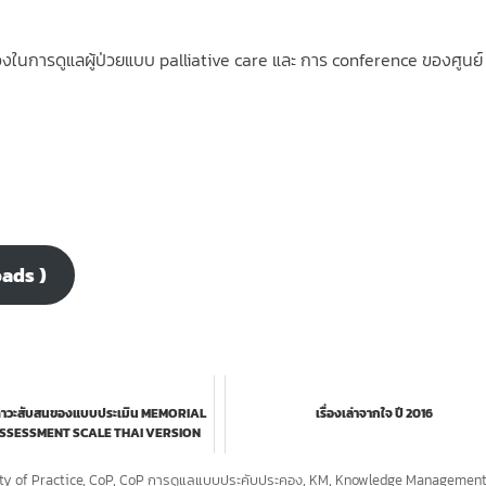
่องในการดูแลผู้ป่วยแบบ palliative care และ การ conference ของศูนย์
oads )
ินภาวะสับสนของแบบประเมิน MEMORIAL
เรื่องเล่าจากใจ ปี 2016
ASSESSMENT SCALE THAI VERSION
(MDAS-T) และแบบป...
y of Practice
,
CoP
,
CoP การดูแลแบบประคับประคอง
,
KM
,
Knowledge Managemen