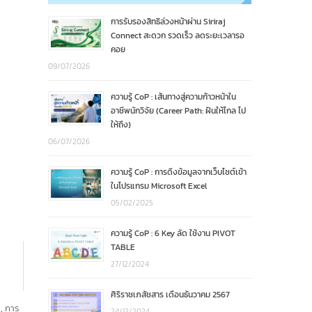
การรับรองสิทธิล่วงหน้าผ่าน Siriraj
Connect สะดวก รวดเร็ว ลดระยะเวลารอ
คอย
09/07/2026
ความรู้ CoP : เส้นทางสู่ความก้าวหน้าใน
อาชีพนักวิจัย (Career Path: ฝันให้ไกล ไป
ให้ถึง)
06/07/2026
ความรู้ CoP : การดึงข้อมูลจากเว็บไซต์เข้า
ในโปรแกรม Microsoft Excel
05/02/2025
ความรู้ CoP : 6 Key ลัด ใช้งาน PIVOT
TABLE
27/12/2024
ศิริราชเภสัชสาร เดือนธันวาคม 2567
t
,
การ
24/12/2024