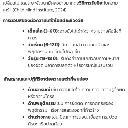
เปลี่ยนไป โดยระยะพัฒนามีผลอย่างมากต่อ
วิธีการรับมือ
กับความ
เศร้า (Child Mind Institute, 2024)
การตอบสนองต่อความเศร้าในแต่ละช่วงวัย
เด็กเล็ก (
3-6 ปี):
อาจยังไม่เข้าใจว่าความตายคือสิ่งที่
ถาวร
วัยเรียน (
6-12 ปี):
มีความกลัว ความเศร้า และ
พฤติกรรมที่เปลี่ยนไปเพิ่มขึ้น
วัยรุ่น (
13-18 ปี):
เริ่มตั้งคำถามเกี่ยวกับความหมาย
ของชีวิต มีอาการปลีกตัว หรืออารมณ์แปรปรวน
สัญญาณและปฏิกิริยาต่อความเศร้าที่พบบ่อย
ด้านอารมณ์
เช่น ความเสียใจ, ความกลัว, ความรู้สึกผิด
หรือความโกรธ
ด้านพฤติกรรม
เช่น การยึดติด, การถดถอยของ
พฤติกรรม, หรือการแสดงออกที่ก้าวร้าว
ด้านร่างกาย
เช่น ปัญหาการนอน, เบื่ออาหาร, ปวด
ศีรษะ หรือปวดท้อง