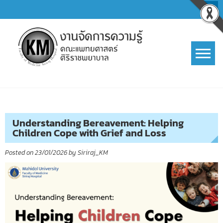
Skip
to
content
การจัดการความรู้ (KM)
SIRIRAJ Knowledge Management
Understanding Bereavement: Helping
Children Cope with Grief and Loss
Posted on
23/01/2026
by
Siriraj_KM