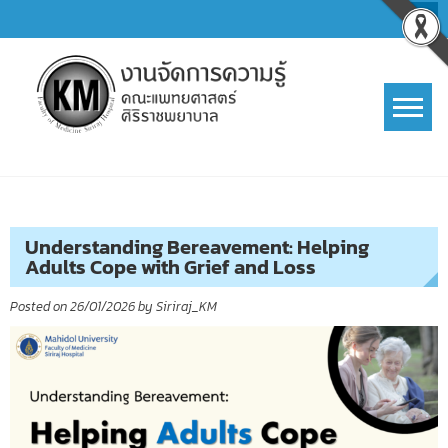
Skip
to
content
การจัดการความรู้ (KM)
SIRIRAJ Knowledge Management
Understanding Bereavement: Helping
Adults Cope with Grief and Loss
Posted on
26/01/2026
by
Siriraj_KM