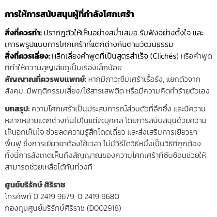
การให้การสนับสนุนผู้ที่กำลัง
โศก
เศร้า
สิ่งที่ควรทำ:
ปรากฏตัวให้เห็นอย่างสม่ำเสมอ รับฟังอย่างตั้งใจ และ
เคารพรูปแบบการโศกเศร้าที่แตกต่างกันตามวัฒนธรรม
สิ่งที่ควรเลี่ยง:
หลีกเลี่ยงคำพูดที่เป็นสูตรสำเร็จ (Clichés
) หรือคำพูด
ที่ทำให้ความสูญเสียดูเป็นเรื่องเล็กน้อย
สัญญาณที่ควรพบแพทย์:
หากมีภาวะซึมเศร้าเรื้อรัง, แยกตัวจาก
สังคม, มีพฤติกรรมเสี่ยง/ใช้สารเสพติด หรือมีความคิดทำร้ายตัวเอง
บทสรุป:
ความโศกเศร้าเป็นประสบการณ์ส่วนตัวที่ลึกซึ้ง และมีความ
หลากหลายแตกต่างกันไปในแต่ละบุคคล โดยการสนับสนุนด้วยความ
เห็นอกเห็นใจ ช่วยลดความรู้สึกโดดเดี่ยว และส่งเสริมการเยียวยา
ฟื้นฟู ซึ่งการเยียวยาต้องใช้เวลา ไม่มีวิธีใดวิธีหนึ่งเป็นวิธีที่ถูกต้อง
ทั้งนี้การสังเกตเห็นถึงสัญญาณของความโศกเศร้าที่ซับซ้อนช่วยให้
สามารถช่วยเหลือได้ทันท่วงที
ศูนย์บริรักษ์ ศิริราช
โทรศัพท์ 0 2419 9679, 0 2419 9680
กองทุนศูนย์บริรักษ์ศิริราช (D002918)