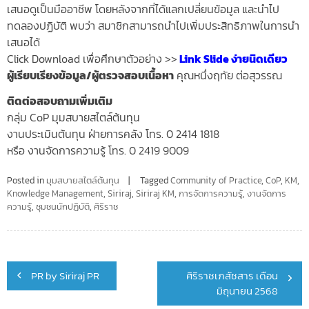
เสนอดูเป็นมื
ออาชีพ โดยหลังจากที่ได้แลกเปลี่ยนข้
อมูล และนําไป
ทดลองปฏิบัติ พบว่า สมาชิกสามารถนำไปเพิ่มประสิทธิ
ภาพในการนำ
เสนอได้
Click Download เพื่อศึกษาตัวอย่าง >>
Link Slide ง่ายนิดเดียว
ผู้เรียบเรียงข้อมูล/ผู้ตรวจสอบเนื้อหา
คุณหนึ่งฤทัย ต่อสุวรรณ
ติดต่อสอบถามเพิ่มเติม
กลุ่ม CoP มุมสบายสไตล์ต้นทุน
งานประเมินต้นทุน ฝ่ายการคลัง โทร. 0 2414 1818
หรือ งานจัดการความรู้ โทร. 0 2419 9009
Posted in
มุมสบายสไตล์ต้นทุน
Tagged
Community of Practice
,
CoP
,
KM
,
Knowledge Management
,
Siriraj
,
Siriraj KM
,
การจัดการความรู้
,
งานจัดการ
ความรู้
,
ชุมชนนักปฏิบัติ
,
ศิริราช
Post
PR by Siriraj PR
ศิริราชเภสัชสาร เดือน
navigation
มิถุนายน 2568