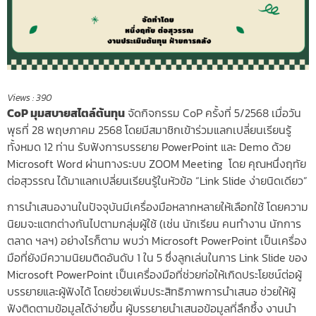
Views :
390
CoP มุมสบายสไตล์ต้นทุน
จัดกิจกรรม CoP ครั้งที่ 5/2568
เมื่อวัน
พุธที่ 28 พฤษภาคม 2568 โดยมีสมาชิกเข้าร่วมแลกเปลี่ยนเรียนรู้
ทั้งหมด 12 ท่าน รับฟังการบรรยาย PowerPoint และ Demo ด้วย
Microsoft Word ผ่านทางระบบ ZOOM Meeting โดย คุณหนึ่งฤทัย
ต่อสุวรรณ ได้มาแลกเปลี่ยนเรียนรู้ในหัวข้อ “Link Slide ง่ายนิดเดียว”
การนำเสนองานในปัจจุบันมีเครื่
องมือหลากหลายให้เลือกใช้ โดยความ
นิยมจะแตกต่างกั
นไปตามกลุ่มผู้ใช้ (เช่น นักเรียน คนทำงาน นักการ
ตลาด ฯลฯ) อย่างไรก็ตาม พบว่า Microsoft PowerPoint เป็นเครื่อง
มือที่ยังมีความนิ
ยมติดอันดับ 1 ใน 5 ซึ่งลูกเล่นในการ Link Slide ของ
Microsoft PowerPoint เป็นเครื่องมือที่ช่วยก่อให้
เกิดประโยชน์ต่อผู้
บรรยายและผู้
ฟังได้ โดยช่วยเพิ่มประสิทธิภาพการนำเสนอ ช่วยให้ผู้
ฟังติดตามข้อมูลได้
ง่ายขึ้น ผู้บรรยายนำเสนอข้อมู
ลที่ลึกซึ้ง งานนำ