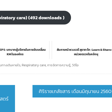
piratory care) (492 downloads )
EP 5 : บทบาทผู้บริหารในการขับเคลื่อน
สัมภาษณ์ พว.เรวดี สุราทะโก : Learn & Share 
KM ในองค์กร
หน่วยตรวจโรคจักษุ
บบทางเดินหายใจ
,
Respiratory care
,
การจัดการความรู้
,
วิดีโอ
ศิริราชเภสัชสาร เดือนมิถุนายน 2560
สตร์