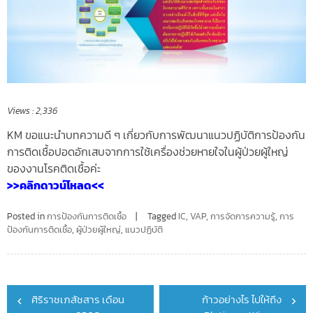
Views :
2,336
KM ขอแนะนำบทความดี ๆ เกี่ยวกับการพัฒนาแนวปฏิบัติการป้องกัน
การติดเชื้อปอดอักเสบจากการใช้เครื่องช่วยหายใจในผู้ป่วยผู้ใหญ่
ของงานโรคติดเชื้อค่ะ
>>คลิกดาวน์โหลด<<
Posted in
การป้องกันการติดเชื้อ
Tagged
IC
,
VAP
,
การจัดการความรู้
,
การ
ป้องกันการติดเชื้อ
,
ผู้ป่วยผู้ใหญ่
,
แนวปฏิบัติ
Post
ศิริราชเภสัชสาร เดือน
ก้าวอย่างไร ไปให้ถึง
navigation