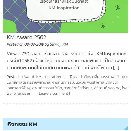
KM Award 2562
Posted on
08/03/2019
by
Siriraj_KM
Views : 730 รางวัล เรื่องเล่าสร้างแรงบันดาลใจ : KM Inspiration
ประจำปี 2562 เรื่องเล่ารูปแบบงานเขียน ถอนฟันแล้วเป็นอัมพาต
ความผิดพลาดที่ไม่คาดคิด ทันตแพทย์นิวัฒน์ พันธ์ไพศาล […]
Posted in
Award : KM inspiration
Tagged
กวิศรา เอี่ยมบรรณพงษ์
,
คณะ
แพทยศาสตร์ศิริราชพยาบาล
,
งานทันตกรรม
,
นิวัฒน์ พันธ์ไพศาล
,
ภาควิชา
เวชศาสตร์ฟื้นฟู
,
สาขากิจกรรมบำบัด
,
สาขาวิชารังสีรักษา
,
สิริกานต์ รอดเดช
,
โรง
พยาบาลศิริราช
Leave a comment
กิจกรรม KM