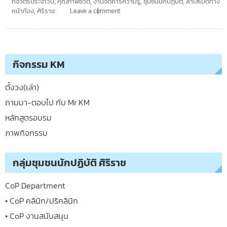
กิจวัตรประจำวัน
,
คุณภาพชีวิต
,
งานจัดการความรู้
,
ชุมชนนักปฏิบัติ
,
ลำไส้เปิดทาง
หน้าท้อง
,
ศิริราช
Leave a comment
กิจกรรม KM
ตั้งวง(เล่า)
ถามมา-ตอบไป กับ Mr.KM
หลักสูตรอบรม
ภาพกิจกรรม
กลุ่มชุมชนนักปฏิบัติ ศิริราช
CoP Department
• CoP คลินิก/ปริคลินิก
• CoP งานสนับสนุน