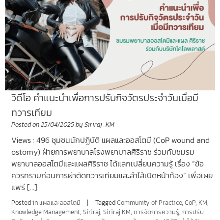
วิดีโอ คำแนะนำเพื่อการปรับกิจวัตรประจำวันเมื่อมี
ทวารเทียม
Posted on
25/04/2025
by
Siriraj_KM
Views : 496 ชุมชนนักปฏิบัติ แผลและออสโตมี (CoP wound and
ostomy) ฝ่ายการพยาบาลโรงพยาบาลศิริราช ร่วมกับชมรม
พยาบาลออสโตมีและแผลศิริราช ได้แลกเปลี่ยนความรู้ เรื่อง “ข้อ
ควรทราบก่อนการผ่าตัดทวารเทียมและลำไส้เปิดหน้าท้อง” เพื่อเผย
แพร่ […]
Posted in
แผลและออสโตมี
Tagged
Community of Practice
,
CoP
,
KM
,
Knowledge Management
,
Siriraj
,
Siriraj KM
,
การจัดการความรู้
,
การปรับ