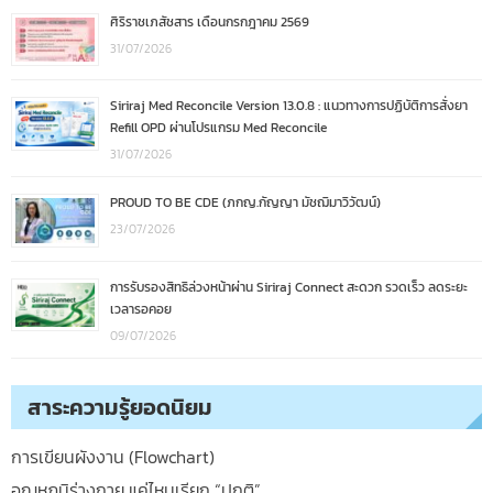
ศิริราชเภสัชสาร เดือนกรกฎาคม 2569
31/07/2026
Siriraj Med Reconcile Version 13.0.8 : แนวทางการปฏิบัติการสั่งยา
Refill OPD ผ่านโปรแกรม Med Reconcile
31/07/2026
PROUD TO BE CDE (ภกญ.กัญญา มัชฌิมาวิวัฒน์)
23/07/2026
การรับรองสิทธิล่วงหน้าผ่าน Siriraj Connect สะดวก รวดเร็ว ลดระยะ
เวลารอคอย
09/07/2026
สาระความรู้ยอดนิยม
การเขียนผังงาน (Flowchart)
อุณหภูมิร่างกาย แค่ไหนเรียก “ปกติ”