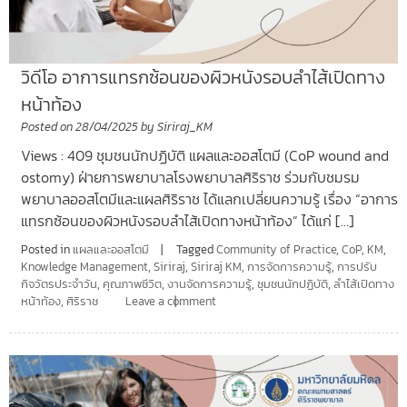
วิดีโอ อาการแทรกซ้อนของผิวหนังรอบลำไส้เปิดทาง
หน้าท้อง
Posted on
28/04/2025
by
Siriraj_KM
Views : 409 ชุมชนนักปฏิบัติ แผลและออสโตมี (CoP wound and
ostomy) ฝ่ายการพยาบาลโรงพยาบาลศิริราช ร่วมกับชมรม
พยาบาลออสโตมีและแผลศิริราช ได้แลกเปลี่ยนความรู้ เรื่อง “อาการ
แทรกซ้อนของผิวหนังรอบลำไส้เปิดทางหน้าท้อง” ได้แก่ […]
Posted in
แผลและออสโตมี
Tagged
Community of Practice
,
CoP
,
KM
,
Knowledge Management
,
Siriraj
,
Siriraj KM
,
การจัดการความรู้
,
การปรับ
กิจวัตรประจำวัน
,
คุณภาพชีวิต
,
งานจัดการความรู้
,
ชุมชนนักปฏิบัติ
,
ลำไส้เปิดทาง
หน้าท้อง
,
ศิริราช
Leave a comment