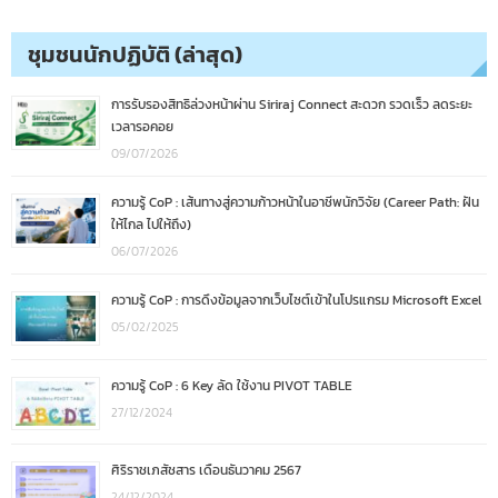
ชุมชนนักปฏิบัติ (ล่าสุด)
การรับรองสิทธิล่วงหน้าผ่าน Siriraj Connect สะดวก รวดเร็ว ลดระยะ
เวลารอคอย
09/07/2026
ความรู้ CoP : เส้นทางสู่ความก้าวหน้าในอาชีพนักวิจัย (Career Path: ฝัน
ให้ไกล ไปให้ถึง)
06/07/2026
ความรู้ CoP : การดึงข้อมูลจากเว็บไซต์เข้าในโปรแกรม Microsoft Excel
05/02/2025
ความรู้ CoP : 6 Key ลัด ใช้งาน PIVOT TABLE
27/12/2024
ศิริราชเภสัชสาร เดือนธันวาคม 2567
24/12/2024