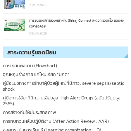
23/07/2026
การรับรองสิทธิล่วงหน้าผ่าน Siriraj Connect สะดวก รวดเร็ว ลดระยะ
เวลารอคอย
09/07/2026
สาระความรู้ยอดนิยม
การเขียนผังงาน (Flowchart)
อุณหภูมิร่างกาย แค่ไหนเรียก “ปกติ”
คู่มือแนวทางการรักษาผู้ป่วยผู้ใหญ่ที่มีภาวะ severe sepsis/septic
shock
คู่มือการใช้ยาที่มีความเสี่ยงสูง High Alert Drugs (ฉบับปรับปรุง
2565)
การสร้างทีมให้มีประสิทธิภาพ
การทบทวนหลังปฎิบัติงาน (After Action Review : AAR)
องค์กรแห่งการเรียนรู้ (Learning organization : LO)