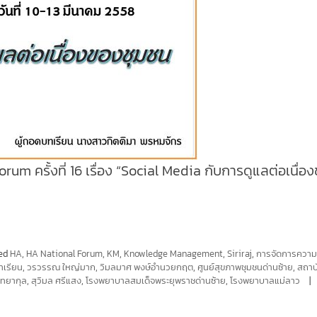
m ครั้งที่ 16 เรื่อง “Social Media กับการดูแลต่อเนื่อ
ed
HA
,
HA National Forum
,
KM
,
Knowledge Management
,
Siriraj
,
การจัดการความร
เรียน
,
วรวรรณ ใหญ่มาก
,
วิมลมาศ พงษ์อำนวยกฤต
,
ศูนย์สุขภาพชุมชนด่านซ้าย
,
สถาบ
ิทยากุล
,
สุวิมล ศรีแสง
,
โรงพยาบาลสมเด็จพระยุพราชด่านซ้าย
,
โรงพยาบาลแม่ลาว