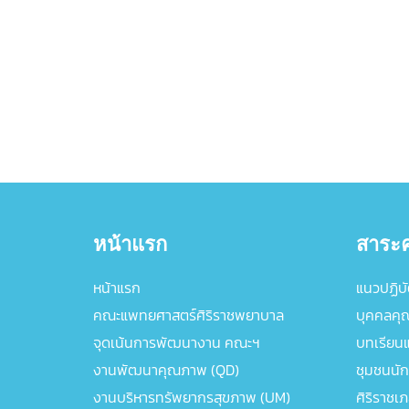
หน้าแรก
สาระค
หน้าแรก
แนวปฏิบัต
คณะแพทยศาสตร์ศิริราชพยาบาล
บุคคลคุ
จุดเน้นการพัฒนางาน คณะฯ
บทเรียนแล
งานพัฒนาคุณภาพ (QD)
ชุมชนนัก
งานบริหารทรัพยากรสุขภาพ (UM)
ศิริราชเ