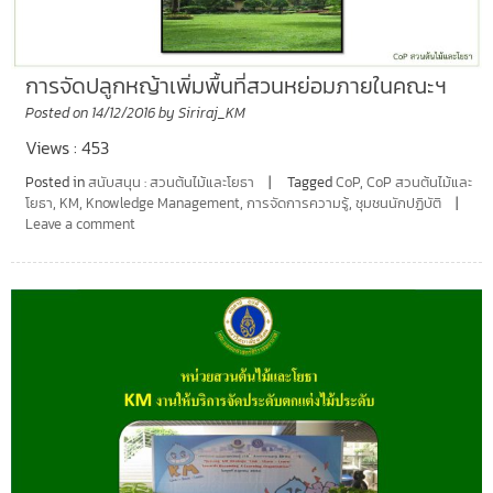
การจัดปลูกหญ้าเพิ่มพื้นที่สวนหย่อมภายในคณะฯ
Posted on
14/12/2016
by
Siriraj_KM
Views : 453
Posted in
สนับสนุน : สวนต้นไม้และโยธา
Tagged
CoP
,
CoP สวนต้นไม้และ
โยธา
,
KM
,
Knowledge Management
,
การจัดการความรู้
,
ชุมชนนักปฏิบัติ
Leave a comment