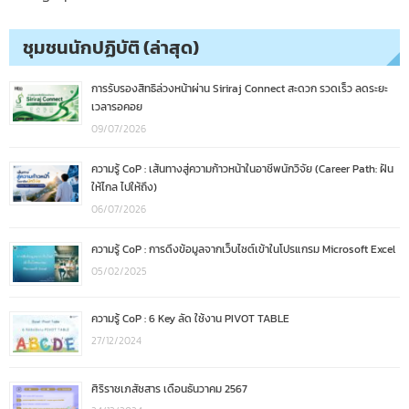
ชุมชนนักปฏิบัติ (ล่าสุด)
การรับรองสิทธิล่วงหน้าผ่าน Siriraj Connect สะดวก รวดเร็ว ลดระยะ
เวลารอคอย
09/07/2026
ความรู้ CoP : เส้นทางสู่ความก้าวหน้าในอาชีพนักวิจัย (Career Path: ฝัน
ให้ไกล ไปให้ถึง)
06/07/2026
ความรู้ CoP : การดึงข้อมูลจากเว็บไซต์เข้าในโปรแกรม Microsoft Excel
05/02/2025
ความรู้ CoP : 6 Key ลัด ใช้งาน PIVOT TABLE
27/12/2024
ศิริราชเภสัชสาร เดือนธันวาคม 2567