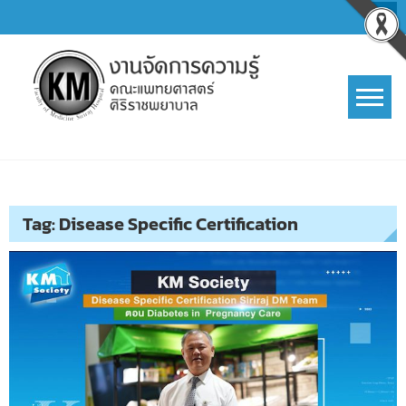
Skip
to
content
การจัดการความรู้ (KM)
SIRIRAJ Knowledge Management
Tag:
Disease Specific Certification