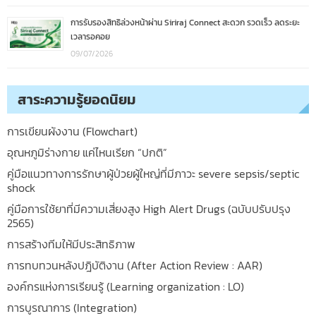
การรับรองสิทธิล่วงหน้าผ่าน Siriraj Connect สะดวก รวดเร็ว ลดระยะ
เวลารอคอย
09/07/2026
สาระความรู้ยอดนิยม
การเขียนผังงาน (Flowchart)
อุณหภูมิร่างกาย แค่ไหนเรียก “ปกติ”
คู่มือแนวทางการรักษาผู้ป่วยผู้ใหญ่ที่มีภาวะ severe sepsis/septic
shock
คู่มือการใช้ยาที่มีความเสี่ยงสูง High Alert Drugs (ฉบับปรับปรุง
2565)
การสร้างทีมให้มีประสิทธิภาพ
การทบทวนหลังปฎิบัติงาน (After Action Review : AAR)
องค์กรแห่งการเรียนรู้ (Learning organization : LO)
การบูรณาการ (Integration)