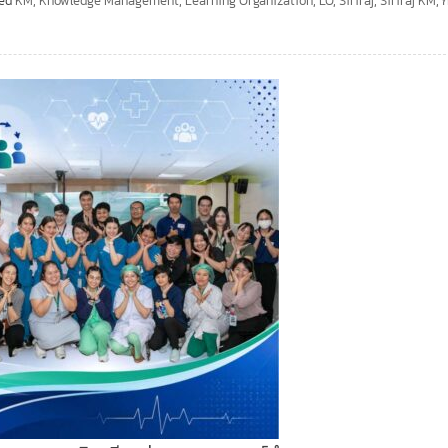
ged
KM
,
Knowledge Management
,
Learning Organization
,
LO
,
Siriraj
,
Siriraj KM
,