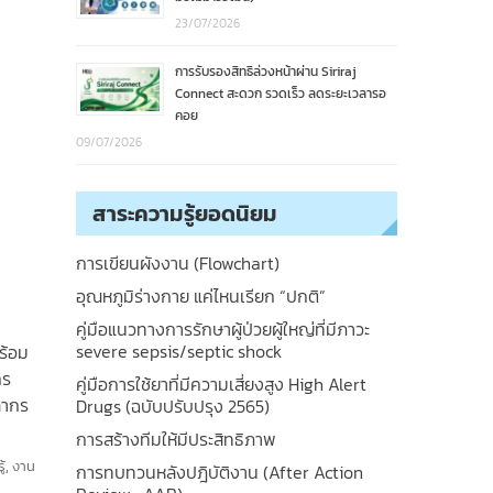
23/07/2026
การรับรองสิทธิล่วงหน้าผ่าน Siriraj
Connect สะดวก รวดเร็ว ลดระยะเวลารอ
คอย
09/07/2026
สาระความรู้ยอดนิยม
การเขียนผังงาน (Flowchart)
อุณหภูมิร่างกาย แค่ไหนเรียก “ปกติ”
คู่มือแนวทางการรักษาผู้ป่วยผู้ใหญ่ที่มีภาวะ
severe sepsis/septic shock
ร้อม
กร
คู่มือการใช้ยาที่มีความเสี่ยงสูง High Alert
ลากร
Drugs (ฉบับปรับปรุง 2565)
การสร้างทีมให้มีประสิทธิภาพ
้
,
งาน
การทบทวนหลังปฎิบัติงาน (After Action