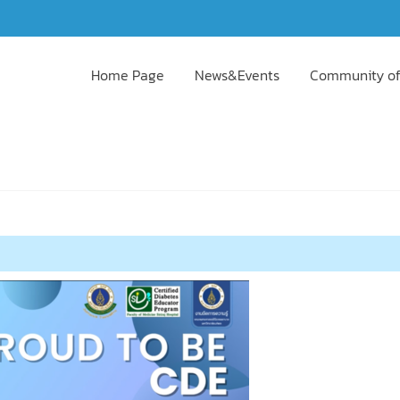
Home Page
News&Events
Community of