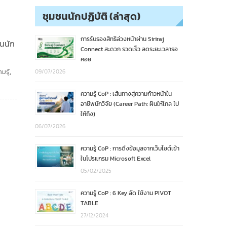
ชุมชนนักปฏิบัติ (ล่าสุด)
ร
การรับรองสิทธิล่วงหน้าผ่าน Siriraj
ชนนัก
Connect สะดวก รวดเร็ว ลดระยะเวลารอ
คอย
มรู้
,
09/07/2026
ความรู้ CoP : เส้นทางสู่ความก้าวหน้าใน
อาชีพนักวิจัย (Career Path: ฝันให้ไกล ไป
ให้ถึง)
06/07/2026
ความรู้ CoP : การดึงข้อมูลจากเว็บไซต์เข้า
ในโปรแกรม Microsoft Excel
05/02/2025
ความรู้ CoP : 6 Key ลัด ใช้งาน PIVOT
TABLE
27/12/2024