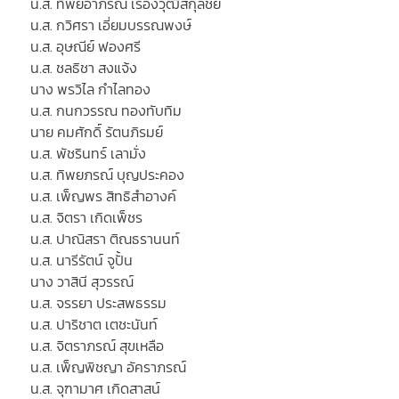
น.ส. ทิพย์อาภรณ์ เรืองวุฒิสกุลชัย
น.ส. กวิศรา เอี่ยมบรรณพงษ์
น.ส. อุษณีย์ ฟองศรี
น.ส. ชลธิชา สงแจ้ง
นาง พรวิไล กำไลทอง
น.ส. กนกวรรณ ทองทับทิม
นาย คมศักดิ์ รัตนภิรมย์
น.ส. พัชรินทร์ เลามั่ง
น.ส. ทิพยภรณ์ บุญประคอง
น.ส. เพ็ญพร สิทธิสำอางค์
น.ส. จิตรา เกิดเพ็ชร
น.ส. ปาณิสรา ติณธรานนท์
น.ส. นารีรัตน์ จูปั้น
นาง วาสินี สุวรรณ์
น.ส. จรรยา ประสพธรรม
น.ส. ปาริชาต เตชะนันท์
น.ส. จิตราภรณ์ สุขเหลือ
น.ส. เพ็ญพิชญา อัคราภรณ์
น.ส. จุฑามาศ เกิดสาสน์