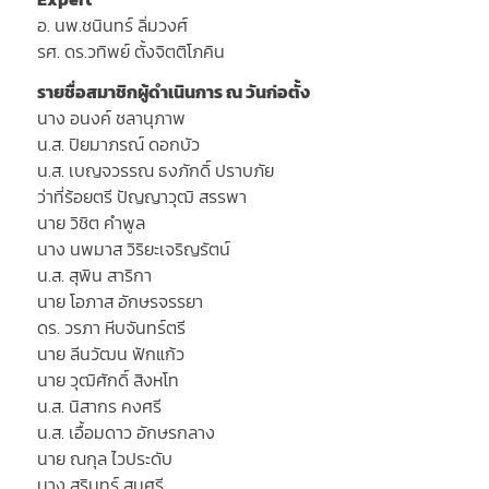
อ. นพ.ชนินทร์ ลิ่มวงศ์
รศ. ดร.วทิพย์ ตั้งจิตติโภคิน
รายชื่อสมาชิกผู้ดำเนินการ ณ วันก่อตั้ง
นาง อนงค์ ชลานุภาพ
น.ส. ปิยมาภรณ์ ดอกบัว
น.ส. เบญจวรรณ ธงภักดิ์ ปราบภัย
ว่าที่ร้อยตรี ปัญญาวุฒิ สรรพา
นาย วิชิต คำพูล
นาง นพมาส วิริยะเจริญรัตน์
น.ส. สุพิน สาริกา
นาย โอภาส อักษรจรรยา
ดร. วรภา หีบจันทร์ตรี
นาย ลีนวัฒน ฟักแก้ว
นาย วุฒิศักดิ์ สิงหโท
น.ส. นิสากร คงศรี
น.ส. เอื้อมดาว อักษรกลาง
นาย ณกุล ไวประดับ
นาง สุรินทร์ สมศรี