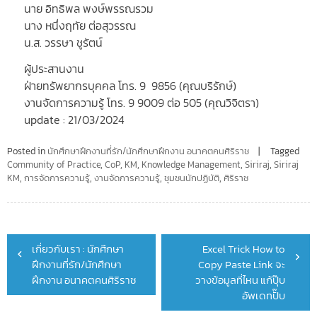
นาย อิทธิพล พงษ์พรรณรวม
นาง หนึ่งฤทัย ต่อสุวรรณ
น.ส. วรรษา ชูรัตน์
ผู้ประสานงาน
ฝ่ายทรัพยากรบุคคล โทร. 9 9856 (คุณบริรักษ์)
งานจัดการความรู้ โทร. 9 9009 ต่อ 505 (คุณวิจิตรา)
update : 21/03/2024
Posted in
นักศึกษาฝึกงานที่รัก/นักศึกษาฝึกงาน อนาคตคนศิริราช
Tagged
Community of Practice
,
CoP
,
KM
,
Knowledge Management
,
Siriraj
,
Siriraj
KM
,
การจัดการความรู้
,
งานจัดการความรู้
,
ชุมชนนักปฏิบัติ
,
ศิริราช
Post
เกี่ยวกับเรา : นักศึกษา
Excel Trick How to
navigation
ฝึกงานที่รัก/นักศึกษา
Copy Paste Link จะ
ฝึกงาน อนาคตคนศิริราช
วางข้อมูลที่ไหน แก้ปุ๊บ
อัพเดทปั๊บ