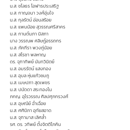
น.ส. ชโลธร โอฬารประเสริฐ
น.ส. กาญจนา วงศ์อุ่นใจ
น.ส. กุลรัตน์ อ่อนสร้อย
น.ส. แพนน้อย สุวรรณศรีสาคร
น.ส. กานต์นภา นิสภา
นาง วรรณพ ศลิษฏ์อรรถกร
น.ส. ภัคฑีรา พวงภู่น้อย
น.ส. สโรชา พลหาญ
ดร. จุฑาทิพย์ นันทวินิตย์
น.ส. อมรรัตน์ แสงทอง
น.ส. อุบล หุ่นแก้วชมภู
น.ส. เมษปภา สุดเพชร
น.ส. ปนัดดา สระทองโน
ภกญ. อุไรวรรณ ศิลปศุภกรวงศ์
น.ส. อุษณีย์ ฉ่ำเฉื่อย
น.ส. ศศินิภา อุทัยสอาด
น.ส. จุฑามาส เลิศล้ำ
รศ. ดร. วทิพย์ ตั้งจิตติโภคิน