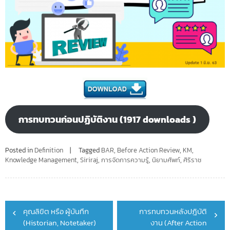
การทบทวนก่อนปฏิบัติงาน (1917 downloads )
Posted in
Definition
Tagged
BAR
,
Before Action Review
,
KM
,
Knowledge Management
,
Siriraj
,
การจัดการความรู้
,
นิยามศัพท์
,
ศิริราช
Post
คุณลิขิต หรือ ผู้บันทึก
การทบทวนหลังปฎิบัติ
navigation
(Historian, Notetaker)
งาน (After Action