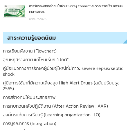
การรับรองสิทธิล่วงหน้าผ่าน Siriraj Connect สะดวก รวดเร็ว ลดระยะ
เวลารอคอย
09/07/2026
สาระความรู้ยอดนิยม
การเขียนผังงาน (Flowchart)
อุณหภูมิร่างกาย แค่ไหนเรียก “ปกติ”
คู่มือแนวทางการรักษาผู้ป่วยผู้ใหญ่ที่มีภาวะ severe sepsis/septic
shock
คู่มือการใช้ยาที่มีความเสี่ยงสูง High Alert Drugs (ฉบับปรับปรุง
2565)
การสร้างทีมให้มีประสิทธิภาพ
การทบทวนหลังปฎิบัติงาน (After Action Review : AAR)
องค์กรแห่งการเรียนรู้ (Learning organization : LO)
การบูรณาการ (Integration)