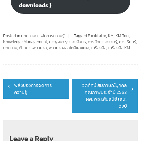
downloads )
Posted in
บทความการจัดการความรู้
Tagged
Facilitator
,
KM
,
KM Tool
,
Knowledge Management
,
กาญจนา รุ่งแสงจันทร์
,
การจัดการความรู้
,
การเรียนรู้
,
บทความ
,
ฝ่ายการพยาบาล
,
พยาบาลออสโตมีและแผล
,
เครื่องมือ
,
เครื่องมือ KM
Post
พลังของการจัดการ
วีดิทัศน์ สัมภาษณ์บุคคล
navigation
ความรู้
คุณภาพประจำปี 2563
ผศ. พญ.ศันสนีย์ เสนะ
วงษ์
Leave a Reply