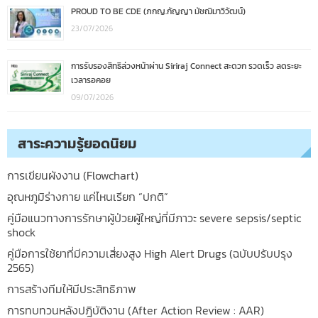
PROUD TO BE CDE (ภกญ.กัญญา มัชฌิมาวิวัฒน์)
23/07/2026
การรับรองสิทธิล่วงหน้าผ่าน Siriraj Connect สะดวก รวดเร็ว ลดระยะ
เวลารอคอย
09/07/2026
สาระความรู้ยอดนิยม
การเขียนผังงาน (Flowchart)
อุณหภูมิร่างกาย แค่ไหนเรียก “ปกติ”
คู่มือแนวทางการรักษาผู้ป่วยผู้ใหญ่ที่มีภาวะ severe sepsis/septic
shock
คู่มือการใช้ยาที่มีความเสี่ยงสูง High Alert Drugs (ฉบับปรับปรุง
2565)
การสร้างทีมให้มีประสิทธิภาพ
การทบทวนหลังปฎิบัติงาน (After Action Review : AAR)