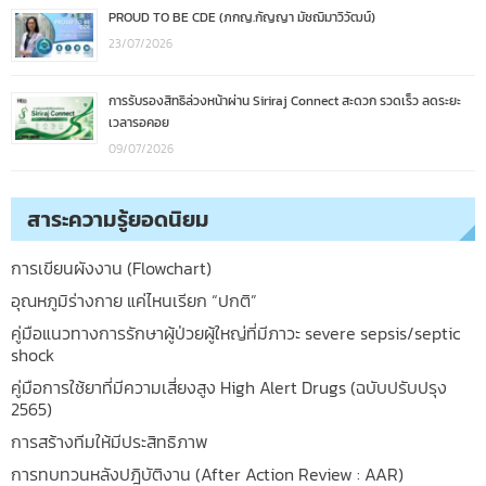
PROUD TO BE CDE (ภกญ.กัญญา มัชฌิมาวิวัฒน์)
23/07/2026
การรับรองสิทธิล่วงหน้าผ่าน Siriraj Connect สะดวก รวดเร็ว ลดระยะ
เวลารอคอย
09/07/2026
สาระความรู้ยอดนิยม
การเขียนผังงาน (Flowchart)
อุณหภูมิร่างกาย แค่ไหนเรียก “ปกติ”
คู่มือแนวทางการรักษาผู้ป่วยผู้ใหญ่ที่มีภาวะ severe sepsis/septic
shock
คู่มือการใช้ยาที่มีความเสี่ยงสูง High Alert Drugs (ฉบับปรับปรุง
2565)
การสร้างทีมให้มีประสิทธิภาพ
การทบทวนหลังปฎิบัติงาน (After Action Review : AAR)