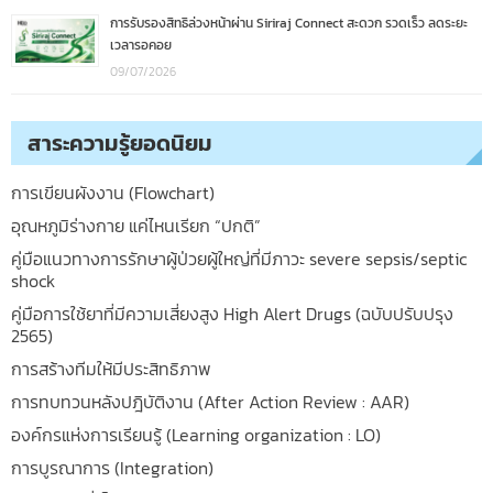
การรับรองสิทธิล่วงหน้าผ่าน Siriraj Connect สะดวก รวดเร็ว ลดระยะ
เวลารอคอย
09/07/2026
สาระความรู้ยอดนิยม
การเขียนผังงาน (Flowchart)
อุณหภูมิร่างกาย แค่ไหนเรียก “ปกติ”
คู่มือแนวทางการรักษาผู้ป่วยผู้ใหญ่ที่มีภาวะ severe sepsis/septic
shock
คู่มือการใช้ยาที่มีความเสี่ยงสูง High Alert Drugs (ฉบับปรับปรุง
2565)
การสร้างทีมให้มีประสิทธิภาพ
การทบทวนหลังปฎิบัติงาน (After Action Review : AAR)
องค์กรแห่งการเรียนรู้ (Learning organization : LO)
การบูรณาการ (Integration)