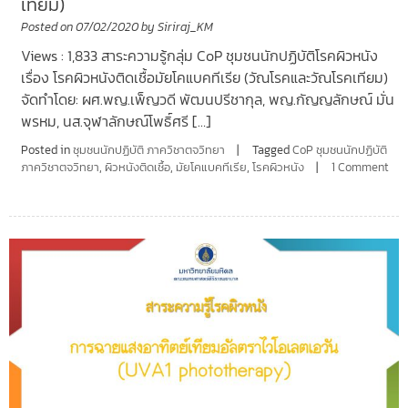
เทียม)
Posted on
07/02/2020
by
Siriraj_KM
Views : 1,833 สาระความรู้กลุ่ม CoP ชุมชนนักปฏิบัติโรคผิวหนัง
เรื่อง โรคผิวหนังติดเชื้อมัยโคแบคทีเรีย (วัณโรคและวัณโรคเทียม)
จัดทำโดย: ผศ.พญ.เพ็ญวดี พัฒนปรีชากุล, พญ.กัญญลักษณ์ มั่น
พรหม, นส.จุฬาลักษณ์โพธิ์ศรี […]
Posted in
ชุมชนนักปฏิบัติ ภาควิชาตจวิทยา
Tagged
CoP ชุมชนนักปฏิบัติ
ภาควิชาตจวิทยา
,
ผิวหนังติดเชื้อ
,
มัยโคแบคทีเรีย
,
โรคผิวหนัง
1 Comment