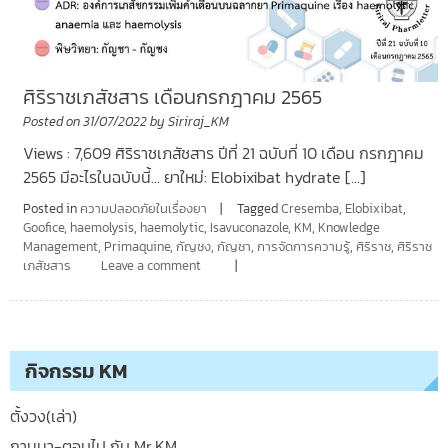
ศิริราชเภสัชสาร เดือนกรกฎาคม 2565
Posted on
31/07/2022
by
Siriraj_KM
Views : 7,609 ศิริราชเภสัชสาร ปีที่ 21 ฉบับที่ 10 เดือน กรกฎาคม
2565 มีอะไรในฉบับนี้… ยาใหม่: Elobixibat hydrate […]
Posted in
ความปลอดภัยในเรื่องยา
Tagged
Cresemba
,
Elobixibat
,
Goofice
,
haemolysis
,
haemolytic
,
Isavuconazole
,
KM
,
Knowledge
Management
,
Primaquine
,
กัญชง
,
กัญชา
,
การจัดการความรู้
,
ศิริราช
,
ศิริราช
เภสัชสาร
Leave a comment
กิจกรรม KM
ตั้งวง(เล่า)
ถามมา-ตอบไป กับ Mr.KM