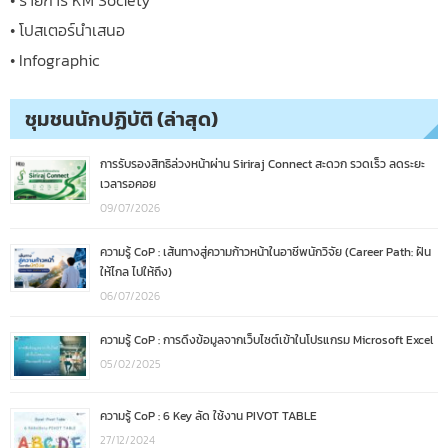
• โปสเตอร์นำเสนอ
• Infographic
ชุมชนนักปฏิบัติ (ล่าสุด)
การรับรองสิทธิล่วงหน้าผ่าน Siriraj Connect สะดวก รวดเร็ว ลดระยะ
เวลารอคอย
09/07/2026
ความรู้ CoP : เส้นทางสู่ความก้าวหน้าในอาชีพนักวิจัย (Career Path: ฝัน
ให้ไกล ไปให้ถึง)
06/07/2026
ความรู้ CoP : การดึงข้อมูลจากเว็บไซต์เข้าในโปรแกรม Microsoft Excel
05/02/2025
ความรู้ CoP : 6 Key ลัด ใช้งาน PIVOT TABLE
27/12/2024