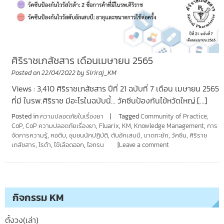
ศิริราชเภสัชสาร เดือนเมษายน 2565
Posted on
22/04/2022
by
Siriraj_KM
Views : 3,410 ศิริราชเภสัชสาร ปีที่ 21 ฉบับที่ 7 เดือน เมษายน 2565
ที่มี ในรพ.ศิริราช มีอะไรในฉบับนี้… วัคซีนป้องกันไข้หวัดใหญ่ […]
Posted in
ความปลอดภัยในเรื่องยา
Tagged
Community of Practice
,
CoP
,
CoP ความปลอดภัยเรื่องยา
,
Fluarix
,
KM
,
Knowledge Management
,
การ
จัดการความรู้
,
คอตีบ
,
ชุมชนนักปฏิบัติ
,
ตับอักเสบบี
,
บาดทะยัก
,
วัคซีน
,
ศิริราช
เภสัชสาร
,
โรต้า
,
ไข้เลือดออก
,
ไอกรน
Leave a comment
กิจกรรม KM
ตั้งวง(เล่า)