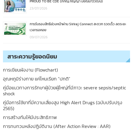
PROUD TO BE CDE (ภกญ.กัญญา มัชฌิมาวิวัฒน์)
23/07/2026
การรับรองสิทธิล่วงหน้าผ่าน Siriraj Connect สะดวก รวดเร็ว ลดระยะ
เวลารอคอย
09/07/2026
สาระความรู้ยอดนิยม
การเขียนผังงาน (Flowchart)
อุณหภูมิร่างกาย แค่ไหนเรียก “ปกติ”
คู่มือแนวทางการรักษาผู้ป่วยผู้ใหญ่ที่มีภาวะ severe sepsis/septic
shock
คู่มือการใช้ยาที่มีความเสี่ยงสูง High Alert Drugs (ฉบับปรับปรุง
2565)
การสร้างทีมให้มีประสิทธิภาพ
การทบทวนหลังปฎิบัติงาน (After Action Review : AAR)