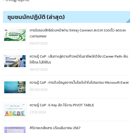
ชุมชนนักปฏิบัติ (ล่าสุด)
การรับรองสิทธิล่วงหน้าผ่าน Siriraj Connect สะดวก รวดเร็ว ลดระยะ
เวลารอคอย
09/07/2026
ความรู้ CoP : เส้นทางสู่ความก้าวหน้าในอาชีพนักวิจัย (Career Path: ฝัน
ให้ไกล ไปให้ถึง)
06/07/2026
ความรู้ CoP : การดึงข้อมูลจากเว็บไซต์เข้าในโปรแกรม Microsoft Excel
05/02/2025
ความรู้ CoP : 6 Key ลัด ใช้งาน PIVOT TABLE
27/12/2024
ศิริราชเภสัชสาร เดือนธันวาคม 2567