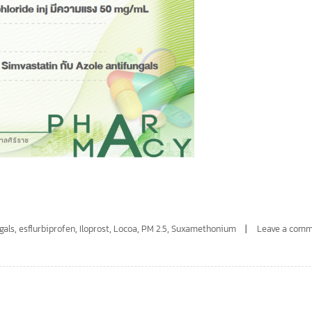
gals
,
esflurbiprofen
,
Iloprost
,
Locoa
,
PM 2.5
,
Suxamethonium
Leave a com