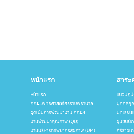
หน้าแรก
สาระค
หน้าแรก
แนวปฏิบัต
คณะแพทยศาสตร์ศิริราชพยาบาล
บุคคลคุ
จุดเน้นการพัฒนางาน คณะฯ
บทเรียนแล
งานพัฒนาคุณภาพ (QD)
ชุมชนนัก
งานบริหารทรัพยากรสุขภาพ (UM)
ศิริราชเ