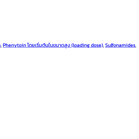
n
,
Phenytoin โดยเริ่มต้นในขนาดสูง (loading dose)
,
Sulfonamides
,