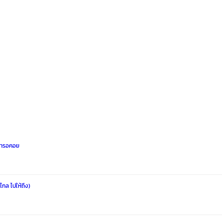
วลารอคอย
ไกล ไปให้ถึง)