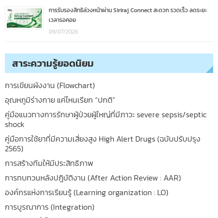
การรับรองสิทธิล่วงหน้าผ่าน Siriraj Connect สะดวก รวดเร็ว ลดระยะ
เวลารอคอย
09/07/2026
สาระความรู้ยอดนิยม
การเขียนผังงาน (Flowchart)
อุณหภูมิร่างกาย แค่ไหนเรียก “ปกติ”
คู่มือแนวทางการรักษาผู้ป่วยผู้ใหญ่ที่มีภาวะ severe sepsis/septic
shock
คู่มือการใช้ยาที่มีความเสี่ยงสูง High Alert Drugs (ฉบับปรับปรุง
2565)
การสร้างทีมให้มีประสิทธิภาพ
การทบทวนหลังปฎิบัติงาน (After Action Review : AAR)
องค์กรแห่งการเรียนรู้ (Learning organization : LO)
การบูรณาการ (Integration)