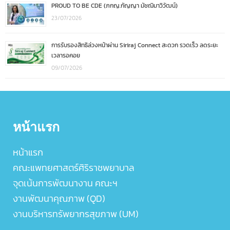
PROUD TO BE CDE (ภกญ.กัญญา มัชฌิมาวิวัฒน์)
23/07/2026
การรับรองสิทธิล่วงหน้าผ่าน Siriraj Connect สะดวก รวดเร็ว ลดระยะ
เวลารอคอย
09/07/2026
หน้าแรก
หน้าแรก
คณะแพทยศาสตร์ศิริราชพยาบาล
จุดเน้นการพัฒนางาน คณะฯ
งานพัฒนาคุณภาพ (QD)
งานบริหารทรัพยากรสุขภาพ (UM)