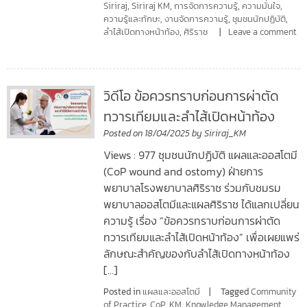
Siriraj
,
Siriraj KM
,
การจัดการความรู้
,
ความมั่นใจ
,
ความรู้และทักษะ
,
งานจัดการความรู้
,
ชุมชนนักปฏิบัติ
,
ลำไส้เปิดทางหน้าท้อง
,
ศิริราช
Leave a comment
วิดีโอ ข้อควรทราบก่อนการผ่าตัด
ทวารเทียมและลำไส้เปิดหน้าท้อง
Posted on
18/04/2025
by
Siriraj_KM
Views : 977 ชุมชนนักปฏิบัติ แผลและออสโตมี
(CoP wound and ostomy) ฝ่ายการ
พยาบาลโรงพยาบาลศิริราช ร่วมกับชมรม
พยาบาลออสโตมีและแผลศิริราช ได้แลกเปลี่ยน
ความรู้ เรื่อง “ข้อควรทราบก่อนการผ่าตัด
ทวารเทียมและลำไส้เปิดหน้าท้อง” เพื่อเผยแพร่
ลักษณะสำคัญของกับลำไส้เปิดทางหน้าท้อง
[…]
Posted in
แผลและออสโตมี
Tagged
Community
of Practice
,
CoP
,
KM
,
Knowledge Management
,