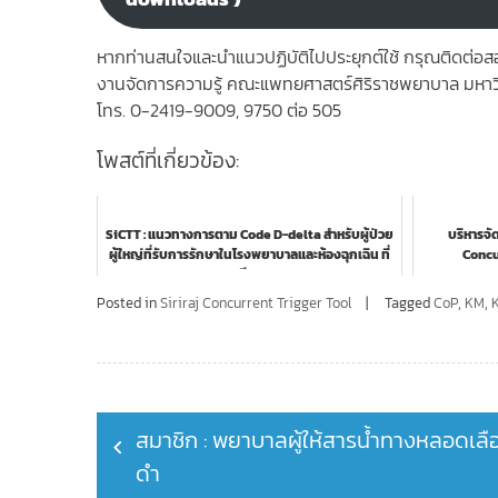
หากท่านสนใจและนำแนวปฏิบัติไปประยุกต์ใช้ กรุณติดต่อสอบถ
งานจัดการความรู้ คณะแพทยศาสตร์ศิริราชพยาบาล มหาว
โทร. 0-2419-9009, 9750 ต่อ 505
โพสต์ที่เกี่ยวข้อง:
SiCTT : แนวทางการตาม Code D-delta สำหรับผู้ป่วย
บริหารจั
ผู้ใหญ่ที่รับการรักษาในโรงพยาบาลและห้องฉุกเฉิน ที่
Concu
มีภ...
Posted in
Siriraj Concurrent Trigger Tool
Tagged
CoP
,
KM
,
Post
สมาชิก : พยาบาลผู้ให้สารน้ำทางหลอดเลื
navigation
ดำ