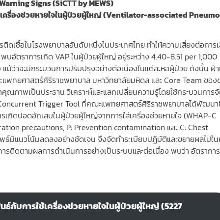
y Warning Signs (SiCTT by MEWS)
ครื่องช่วยหายใจในผู้ป่วยผู้ใหญ่
(
Ventilator-associated Pneumo
ติดเชื้อในโรงพยาบาลอันดับหนึ่งในประเทศไทย ทำให้ความเสี่ยงต่อการเ
 พบอัตราการเกิด VAP ในผู้ป่วยผู้ใหญ่ อยู่ระหว่าง 4.40-8.51 per 1,000
ม้ว่าจะมีกระบวนการปรับปรุงอย่างต่อเนื่องในแต่ละหอผู้ป่วย ดังนั้น ฝ่
คณะแพทยศาสตร์ศิริราชพยาบาล มหาวิทยาลัยมหิดล และ Core Team ของ
ุณภาพเป็นประธาน วิเคราะห์และแลกเปลี่ยนความรู้โดยใช้กระบวนการจ
aj Concurrent Trigger Tool ที่คณะแพทยศาสตร์ศิริราชพยาบาลได้พัฒนาข
รเกิดปอดอักเสบในผู้ป่วยผู้ใหญ่จากการใส่เครื่องช่วยหายใจ (WHAP-C
ration precautions, P: Prevention contamination และ C: Chest
ัพธ์มีแนวโน้มลดลงอย่างชัดเจน จึงจัดทำระเบียบปฏิบัติและขยายผลไปในห
จากการติดตามผลการดำเนินการอย่างเป็นระบบและต่อเนื่อง พบว่า อัตราการ
์กับการใช้เครื่องช่วยหายใจในผู้ป่วยผู้ใหญ่ (5227