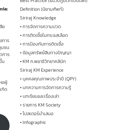
Best Practice (แนวปฏิบัติที่เป็นเลิศ)
nia:
Definition (นิยามศัพท์)
Siriraj Knowledge
สีย
• การจัดการความปวด
• การติดเชื้อในกระแสเลือด
ายการ
• การป้องกันการติดเชื้อ
ชุมชน
• ข้อมูลทรัพย์สินทางปัญญา
ัดการ
ึ้น
• KM ภ.พยาธิวิทยาคลินิก
Siriraj KM Experience
• บุคคลคุณภาพประจำปี (QPY)
อผู้
• บทความการจัดการความรู้
เกิด
• บทเรียนและเรื่องเล่า
• รายการ KM Society
• โปสเตอร์นำเสนอ
• Infographic