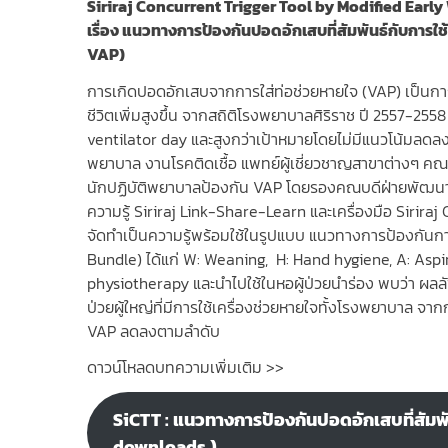
Siriraj Concurrent Trigger Tool by Modified Earl
เรื่อง แนวทางการป้องกันปอดอักเสบที่สัมพันธ์กับการใช้เ
VAP)
การเกิดปอดอักเสบจากการใส่ท่อช่วยหายใจ (VAP) เป็นการ
ชีวิตเพิ่มสูงขึ้น จากสถิติโรงพยาบาลศิริราช ปี 2557-2558
ventilator day และสูงกว่าเป้าหมายโดยไม่มีแนวโน้มลดลง แ
พยาบาล งานโรคติดเชื้อ แพทย์ผู้เชี่ยวชาญสาขาต่างๆ 
นักปฏิบัติพยาบาลป้องกัน VAP โดยรองคณบดีฝ่ายพัฒนาค
ความรู้ Siriraj Link-Share-Learn และเครื่องมือ Sirir
จัดทำเป็นความรู้พร้อมใช้ในรูปแบบ แนวทางการป้องกันกา
Bundle) ได้แก่ W: Weaning, H: Hand hygiene, A: Aspi
physiotherapy และนำไปใช้ในหอผู้ป่วยนำร่อง พบว่า ผลล
ป่วยผู้ใหญ่ที่มีการใช้เครื่องช่วยหายใจทั้งโรงพยาบาล 
VAP ลดลงตามลำดับ
ดาวน์โหลดบทความเพิ่มเติม >>
SiCTT : แนวทางการป้องกันปอดอักเสบที่สัมพันธ
downloads )