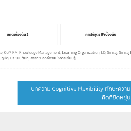
สถิติเบื้องต้น 2
การใช้สูตร IF เบื้องต้น
ce
,
CoP
,
KM
,
Knowledge Management
,
Learning Organization
,
LO
,
Siriraj
,
Siriraj
ฏิบัติ
,
ประเมินต้นทุ
,
ศิริราช
,
องค์กรแห่งการเรียนรู้
บทความ Cognitive Flexibility ทักษะความ
คิดที่ยืดหยุ่น