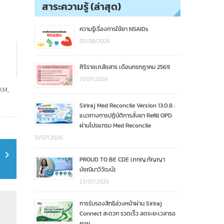
สาระความรู้ (ล่าสุด)
ความรู้เรื่องการใช้ยา NSAIDs
05/08/2026
ศิริราชเภสัชสาร เดือนกรกฎาคม 2569
31/07/2026
 KM
,
Siriraj Med Reconcile Version 13.0.8 :
แนวทางการปฏิบัติการสั่งยา Refill OPD
ผ่านโปรแกรม Med Reconcile
31/07/2026
PROUD TO BE CDE (ภกญ.กัญญา
มัชฌิมาวิวัฒน์)
23/07/2026
การรับรองสิทธิล่วงหน้าผ่าน Siriraj
Connect สะดวก รวดเร็ว ลดระยะเวลารอ
คอย