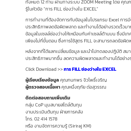
ทั้งหมด 12 ท่าน ผ่านทางระบบ ZOOM Meeting โดย คุณกน
รู้ในหัวข้อ “การ FILL ช่องว่างใน EXCEL”
การทำงานที่ต้องจัดการกับข้อมูลในโปรแกรม Excel การม
ประสิทธิภาพลดข้อผิดพลาด และทำงานได้อย่างรวดเร็วมากยิ่ง
ข้อมูลในเซลล์ช่องว่างให้เหมือนกับค่าเซลล์ด้านบน ซึ่งมี
เพียงไม่กี่ขั้นตอน ซึ่งการใช้สูตร FILL จะสามารถลดข้อผิ
หลังจากที่ได้แลกเปลี่ยนข้อมูล และนําไปทดลองปฏิบัติ สม
ประสิทธิภาพมากขึ้น ลดความผิดพลาดและทำงานได้อย่างร
Click Download >>
การ FILL ช่องว่างใน EXCEL
ผู้เรียบเรียงข้อมูล
คุณกนกพร จิวโพธิ์เจริญ
ผู้ตรวจสอบเนื้อหา
คุณหนึ่งฤทัย ต่อสุวรรณ
ติดต่อสอบถามเพิ่มเติม
กลุ่ม CoP มุมสบายสไตล์ต้นทุน
งานประเมินต้นทุน ฝ่ายการคลัง
โทร. 02 414 1578
หรือ งานจัดการความรู้ (Siriraj KM)