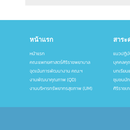
หน้าแรก
สาระค
หน้าแรก
แนวปฏิบัต
คณะแพทยศาสตร์ศิริราชพยาบาล
บุคคลคุ
จุดเน้นการพัฒนางาน คณะฯ
บทเรียนแล
งานพัฒนาคุณภาพ (QD)
ชุมชนนัก
งานบริหารทรัพยากรสุขภาพ (UM)
ศิริราชเ